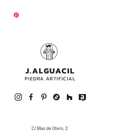
fabrica para cualquier medida que
Abujardado | Apomasado
necesites.
J.ALGUACIL
PIEDRA ARTIFICIAL
C/ Blas de Otero, 2
14550 Montilla - CORDOBA - ESPAÑA