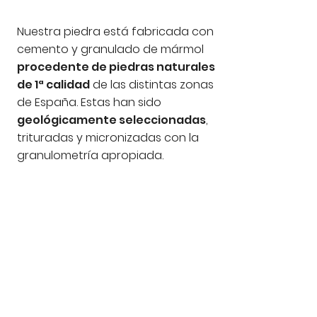
Nuestra piedra está fabricada con
cemento y granulado de mármol
procedente de piedras naturales
de 1ª calidad
de las distintas zonas
de España.
Estas han sido
geológicamente seleccionadas
,
trituradas y micronizadas con la
granulometría apropiada.
Todas las piezas llevan en su
interior un armazón de acero
galvanizado, por este motivo su
espesor mínimo está entre los 35 a
40 mm. Los acabados pueden ser
con textura rugosa (abujardada),
o con textura lisa (apomasado).
Para proyectos muy concretos