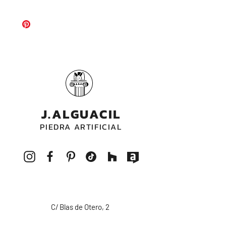
fabrica para cualquier medida que
Abujardado | Apomasado
necesites.
J.ALGUACIL
PIEDRA ARTIFICIAL
C/ Blas de Otero, 2
14550 Montilla - CORDOBA - ESPAÑA