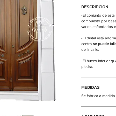
DESCRIPCION
-El conjunto de est
compuesto por bases,
varios enfondados en
-El dintel está ador
centro
se puede tall
de la calle.
-El hueco interior qu
piedra.
MEDIDAS
Se fabrica a medida