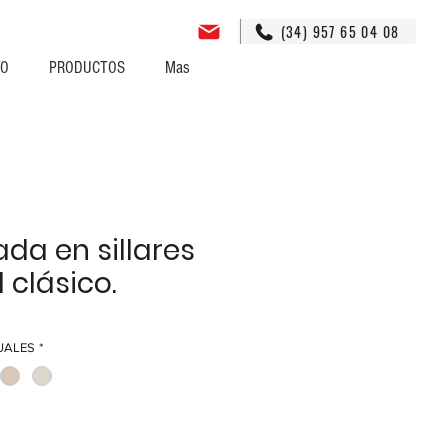
(34) 957 65 04 08
GO
PRODUCTOS
Mas
ada en sillares
 clásico.
UALES
*