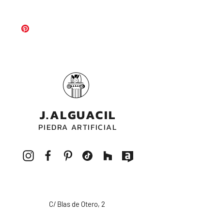
mucho su limpieza.
En su base está perforado con
1 ud en color blanco
un desagüe de diámetro estandar.
J.ALGUACIL
PIEDRA ARTIFICIAL
C/ Blas de Otero, 2