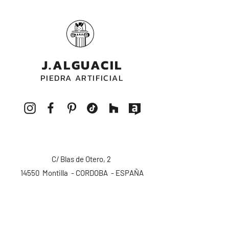
no sufrir decoloraciones en su tonalidad
con el paso del tiempo.
J.ALGUACIL
PIEDRA ARTIFICIAL
C/ Blas de Otero, 2
14550 Montilla - CORDOBA - ESPAÑA
pedidos@alguacilpiedra.com