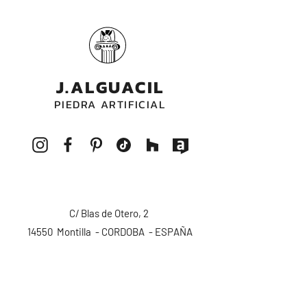
no sufrir decoloraciones en su tonalidad
con el paso del tiempo.
J.ALGUACIL
PIEDRA ARTIFICIAL
C/ Blas de Otero, 2
14550 Montilla - CORDOBA - ESPAÑA
pedidos@alguacilpiedra.com