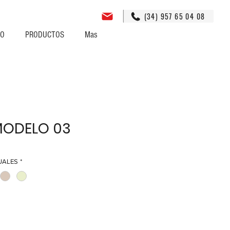
(34) 957 65 04 08
GO
PRODUCTOS
Mas
MODELO 03
UALES
*