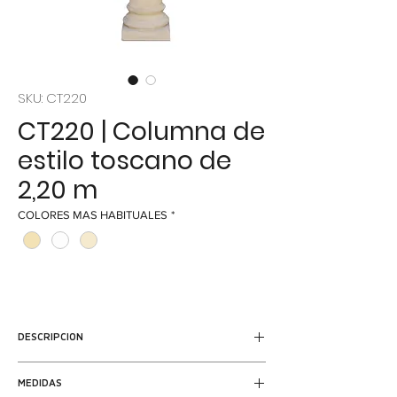
SKU: CT220
CT220 | Columna de
estilo toscano de
2,20 m
COLORES MAS HABITUALES
*
DESCRIPCION
Columna
maciza de estilo toscano de
2,10
MEDIDAS
m de altura
con base fuste y