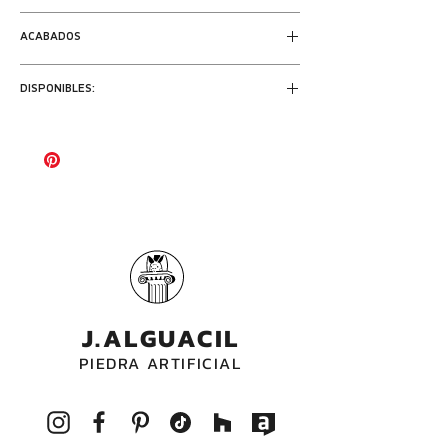
capitel fabricada de una sola pieza.
ACABADOS
Altura de la columna= 2,20 m
Base de la columna=37x37 cm
Abujardado
DISPONIBLES:
2 unidades en color albero
J.ALGUACIL
PIEDRA ARTIFICIAL