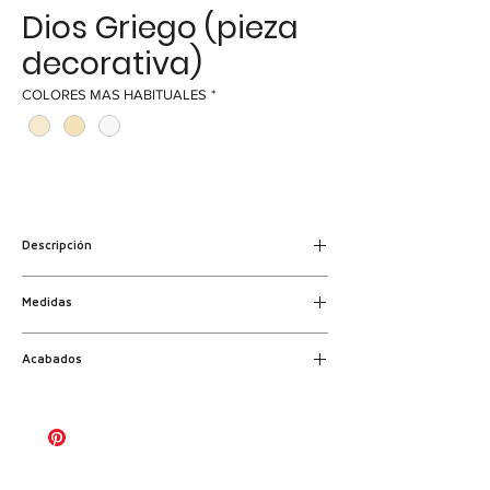
Dios Griego (pieza
decorativa)
COLORES MAS HABITUALES
*
Descripción
Pieza decorativa de un Dios Griego
Medidas
fabricada en piedra artificial.
Alto: 36 cm | Ancho: 22 cm | Grosor: 13
Acabados
Abujardado | Apomasado