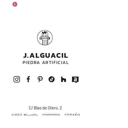
decorativo para patios y jardines.
J.ALGUACIL
PIEDRA ARTIFICIAL
C/ Blas de Otero, 2
14550 Montilla - CORDOBA - ESPAÑA
pedidos@alguacilpiedra.com