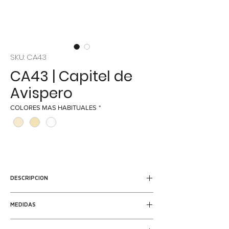
SKU: CA43
CA43 | Capitel de
Avispero
COLORES MAS HABITUALES
*
DESCRIPCION
Reproducción en piedra del capitel de
MEDIDAS
avispero. Es un tipo capitel compuesto,
heredado de la arquitectura romana que