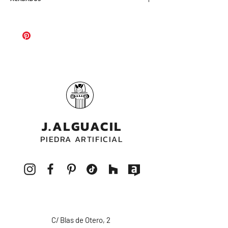
Altura total = 2,66 m
de sus caras (el pedestal es opcional)
Altura de la columna= 2,01 m
Abujardado
Base de la columna=37x37 cm
Altura del pedestal: 65 cm
Base del pedestal= 47x47 cm
J.ALGUACIL
PIEDRA ARTIFICIAL
C/ Blas de Otero, 2