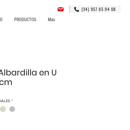
(34) 957 65 04 08
GO
PRODUCTOS
Mas
Albardilla en U
 cm
UALES
*