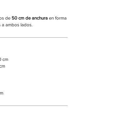
ros de
50 cm de anchura
en forma
s a ambos lados.
0 cm
 cm
cm