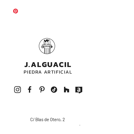
Abujardado
Grosor: 4 cm
Cantos laterales: 2
Ancho del canto: 6 cm
J.ALGUACIL
PIEDRA ARTIFICIAL
C/ Blas de Otero, 2
14550 Montilla - CORDOBA - ESPAÑA