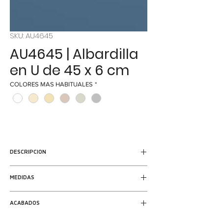
SKU: AU4645
AU4645 | Albardilla
en U de 45 x 6 cm
COLORES MAS HABITUALES
*
DESCRIPCION
Albardilla cubremuros de
45 cm de
MEDIDAS
anchura
en forma de U con dos cantos a
ambos lados.
Ancho de piedra: 45 cm
ACABADOS
Ancho del muro : 36 cm
Longitud: 1 m